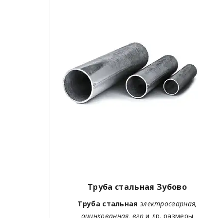
Труба стальная Зубово
Труба стальная
электросварная,
оцинкованная, вгп
и др. размеры