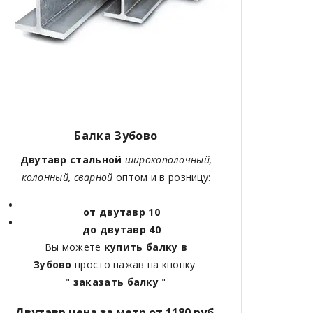
Балка Зубово
Двутавр стальной
широкополочный,
колонный, сварной
оптом и в розницу:
от двутавр 10
до двутавр 40
Вы можете
купить балку в
Зубово
просто нажав на кнопку
"
заказать балку
"
Двутавр цена за метр от 1180 руб.