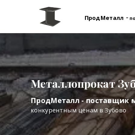
-
ПродМеталл
п
Металлопрокат Зу
ПродМеталл - поставщик 
конкурентным ценам в Зубово