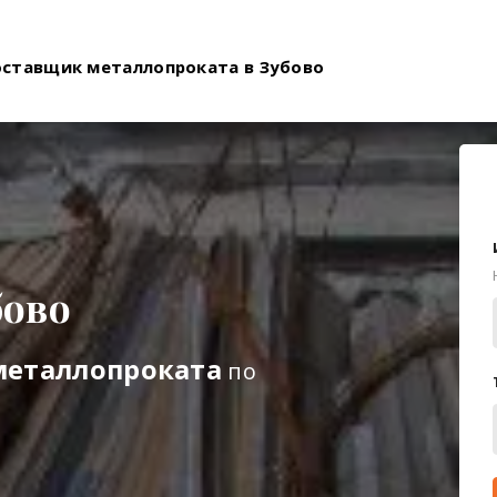
оставщик металлопроката в Зубово
бово
металлопроката
по