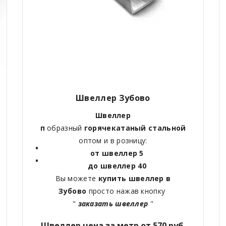
Швеллер Зубово
Швеллер
п
образный
горячекатаный
стальной
оптом и в розницу:
от швеллер 5
до швеллер 40
Вы можете
купить швеллер в
Зубово
просто нажав кнопку
"
заказать швеллер
"
Швеллер цена за метр от 570 руб.