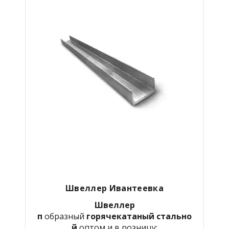
Швеллер Ивантеевка
Швеллер
п
образный
горячекатаный
стально
й
оптом и в розницу: