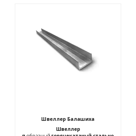
Швеллер Балашиха
Швеллер
п
образный
горячекатаный
стально