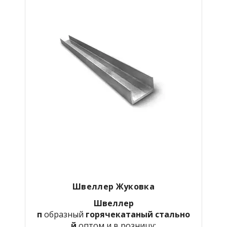
Швеллер Жуковка
Швеллер
п
образный
горячекатаный
стально
й
оптом и в розницу: