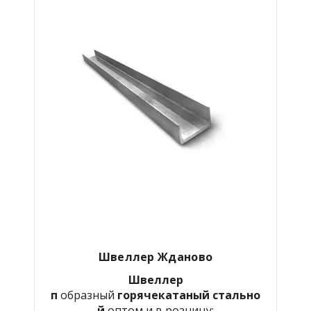
Швеллер Жданово
Швеллер
п
образный
горячекатаный
стально
й
оптом и в розницу: