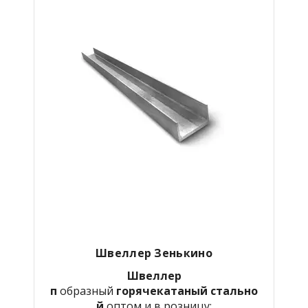
Швеллер Зенькино
Швеллер
п
образный
горячекатаный
стально
й
оптом и в розницу: