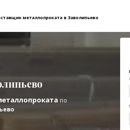
оставщик металлопроката в Заволипьево
олипьево
металлопроката
по
ьево