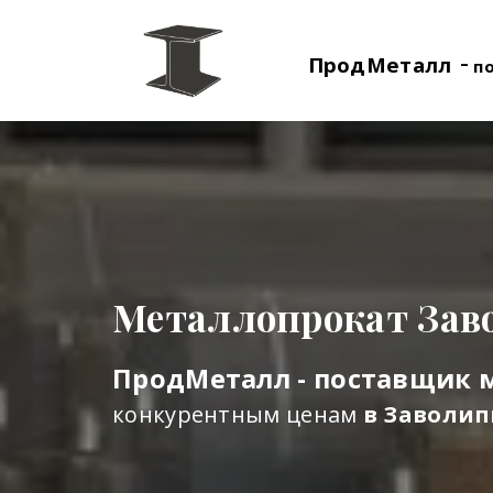
-
ПродМеталл
п
Металлопрокат Зав
ПродМеталл - поставщик 
конкурентным ценам
в Заволип