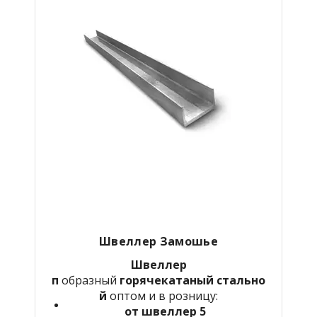
Швеллер Замошье
Швеллер
п
образный
горячекатаный
стально
й
оптом и в розницу:
от швеллер 5