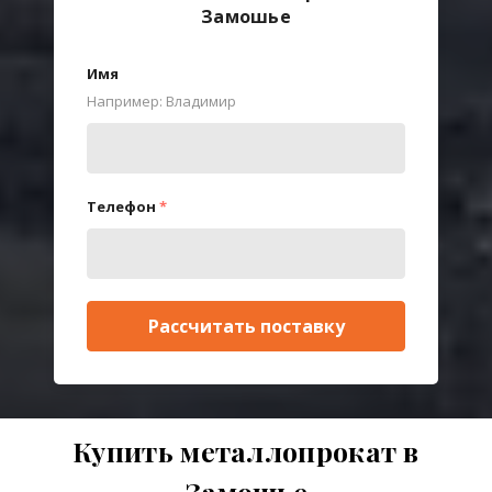
Замошье
Имя
Например: Владимир
Телефон
*
Рассчитать поставку
Купить металлопрокат в
Замошье