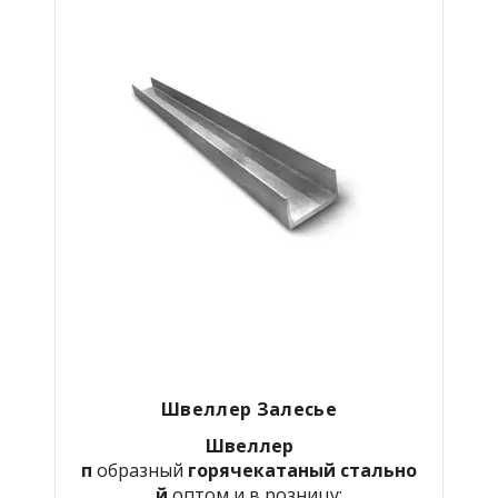
Швеллер Залесье
Швеллер
п
образный
горячекатаный
стально
й
оптом и в розницу: