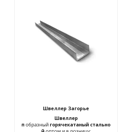
Швеллер Загорье
Швеллер
п
образный
горячекатаный
стально
й
оптом и в розницу: