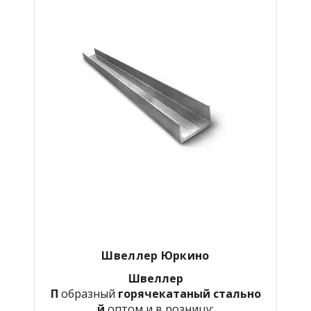
Швеллер Юркино
Швеллер
П
образный
горячекатаный
стально
й
оптом и в розницу: