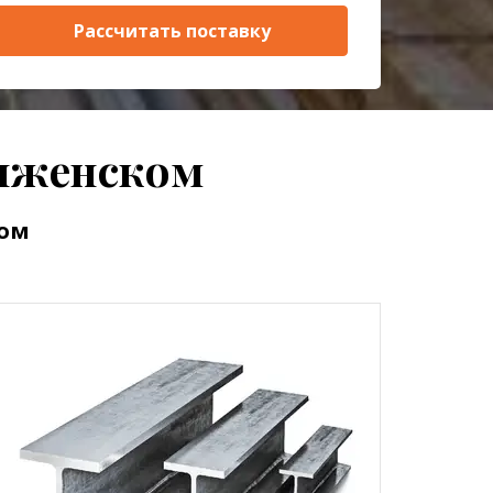
Рассчитать поставку
виженском
ком