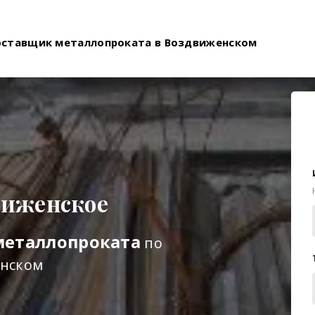
оставщик металлопроката в Воздвиженском
виженское
металлопроката
по
енском