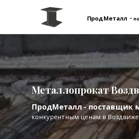
-
ПродМеталл
п
Металлопрокат Возд
ПродМеталл - поставщик 
конкурентным ценам в Воздвиж