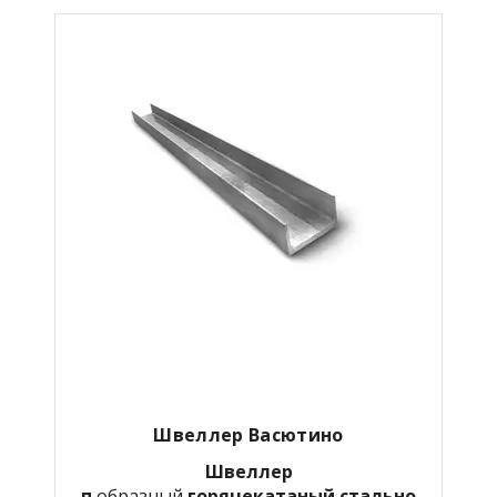
Швеллер Васютино
Швеллер
п
образный
горячекатаный
стально