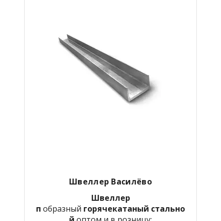
Швеллер Василёво
Швеллер
п
образный
горячекатаный
стально
й
оптом и в розницу: