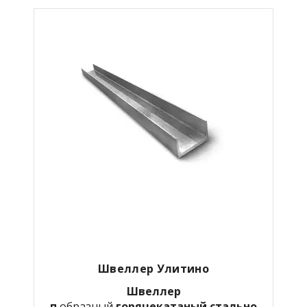
Швеллер Улитино
Швеллер
п
образный
горячекатаный
стально