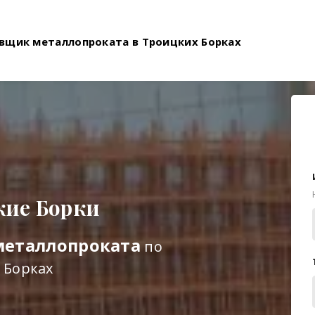
вщик металлопроката в Троицких Борках
кие Борки
металлопроката
по
 Борках