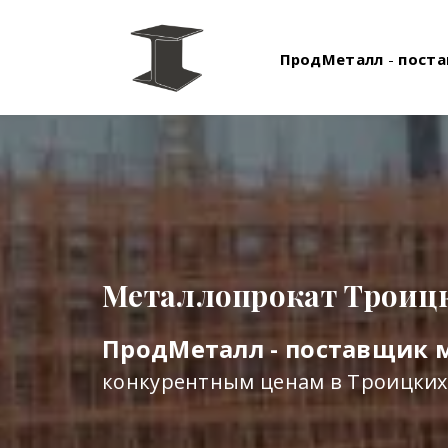
ПродМеталл
-
поста
Металлопрокат Троиц
ПродМеталл - поставщик 
конкурентным ценам в Троицких