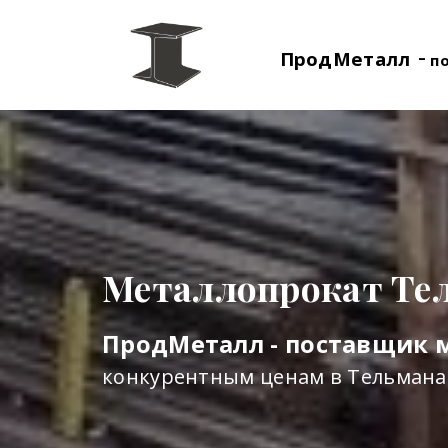
-
ПродМеталл
п
Металлопрокат Те
ПродМеталл - поставщик 
конкурентным ценам в Тельмана