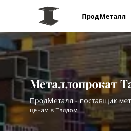
ПродМеталл
Металлопрокат Т
ПродМеталл - поставщик ме
ценам в Талдом