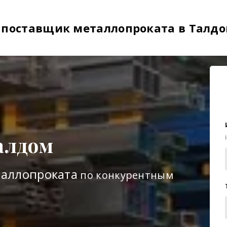
-
поставщик металлопроката в Талд
алдом
таллопроката
по конкурентным