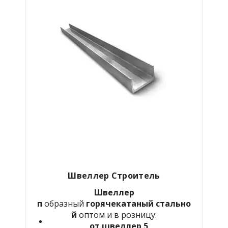
Швеллер Строитель
Швеллер
п
образный
горячекатаный
стально
й
оптом и в розницу:
от швеллер 5