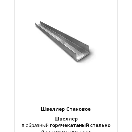
Швеллер Становое
Швеллер
п
образный
горячекатаный
стально
й
оптом и в розницу: