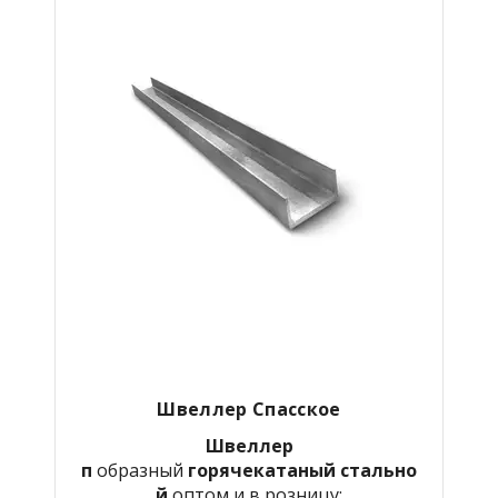
Швеллер Спасское
Швеллер
п
образный
горячекатаный
стально
й
оптом и в розницу: