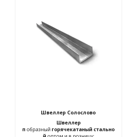
Швеллер Солослово
Швеллер
п
образный
горячекатаный
стально
й
оптом и в розницу: