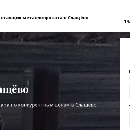
оставщик металлопроката в Слащёво
14
ащёво
ката
по конкурентным ценам в Слащёво