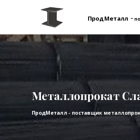
-
ПродМеталл
п
Металлопрокат Сл
ПродМеталл - поставщик металлопро