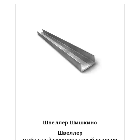
Швеллер Шишкино
Швеллер
п
образный
горячекатаный
стально