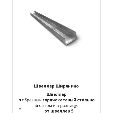
Швеллер Ширянино
Швеллер
п
образный
горячекатаный
стально
й
оптом и в розницу:
от швеллер 5