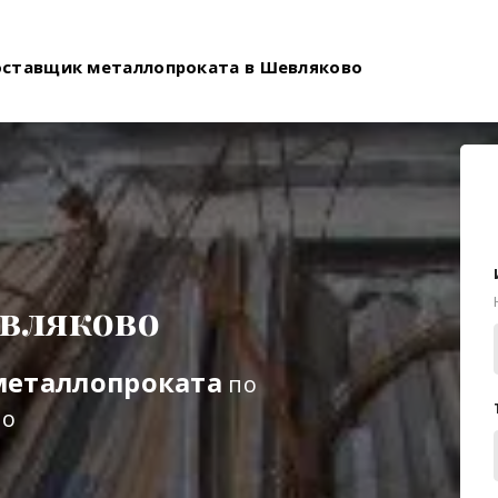
оставщик металлопроката в Шевляково
вляково
металлопроката
по
во