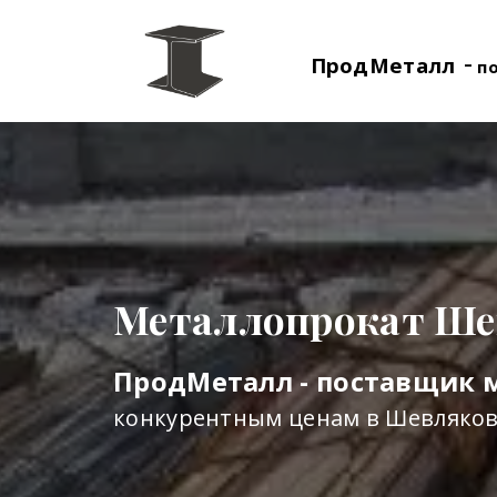
-
ПродМеталл
п
Металлопрокат Ше
ПродМеталл - поставщик 
конкурентным ценам в Шевляко