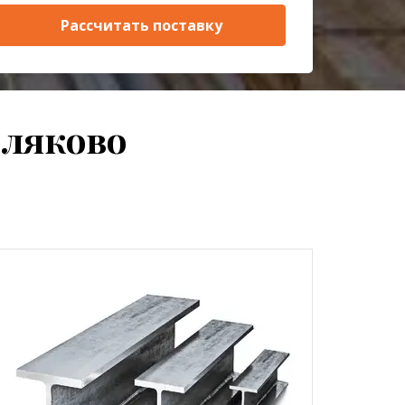
Рассчитать поставку
вляково
о