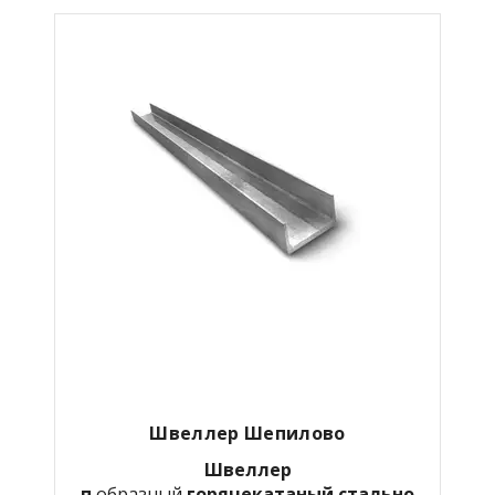
Швеллер Шепилово
Швеллер
п
образный
горячекатаный
стально