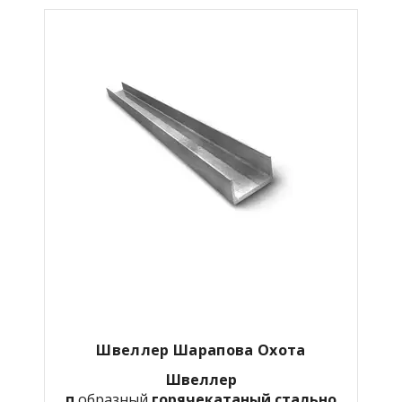
Швеллер Шарапова Охота
Швеллер
п
образный
горячекатаный
стально