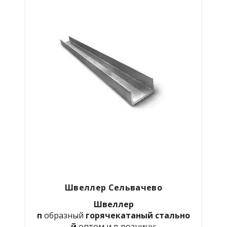
Швеллер Сельвачево
Швеллер
п
образный
горячекатаный
стально
й
оптом и в розницу: