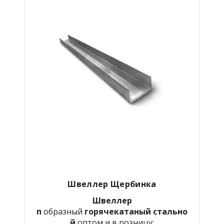
Швеллер Щербинка
Швеллер
п
образный
горячекатаный
стально
й
оптом и в розницу: