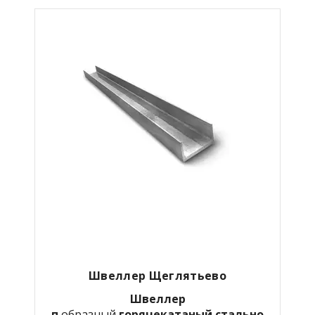
Швеллер Щеглятьево
Швеллер
п
образный
горячекатаный
стально