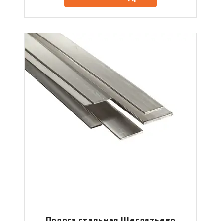
Полоса стальная Щеглятьево