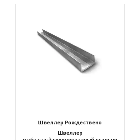
Швеллер Рождествено
Швеллер
п
образный
горячекатаный
стально