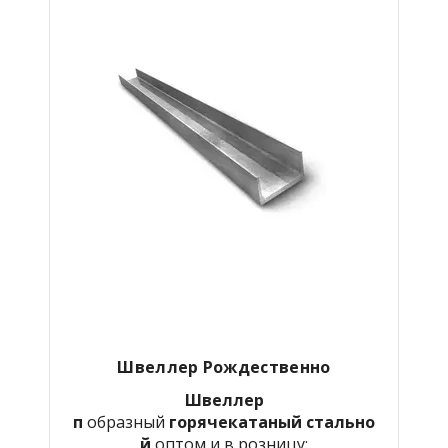
Швеллер Рождественно
Швеллер
п
образный
горячекатаный
стально
й
оптом и в розницу: