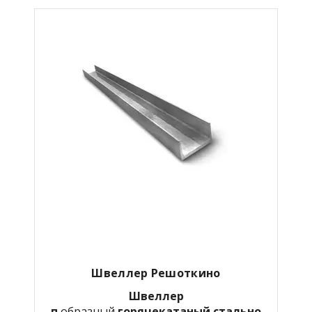
Швеллер Решоткино
Швеллер
п
образный
горячекатаный
стально