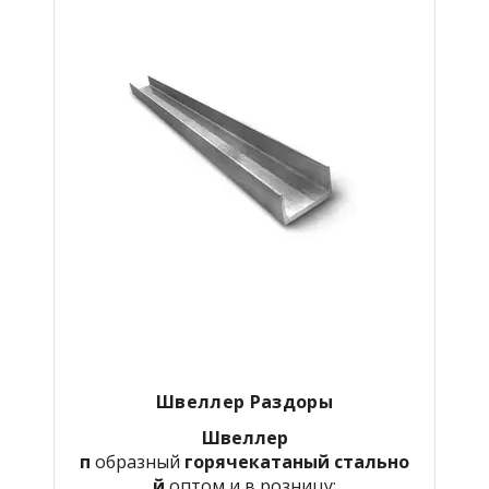
Швеллер Раздоры
Швеллер
п
образный
горячекатаный
стально
й
оптом и в розницу: