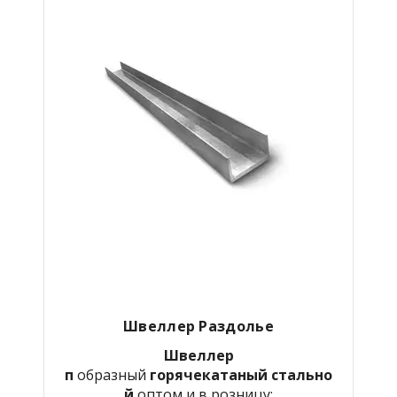
Швеллер Раздолье
Швеллер
п
образный
горячекатаный
стально
й
оптом и в розницу: