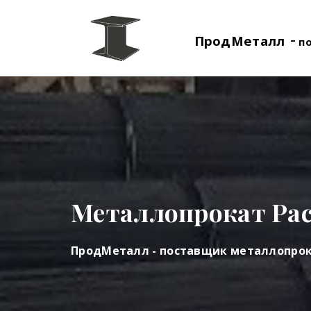
-
ПродМеталл
п
Металлопрокат Ра
ПродМеталл - поставщик металлопро