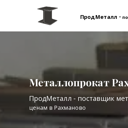
-
ПродМеталл
по
Металлопрокат Ра
ПродМеталл - поставщик ме
ценам в Рахманово