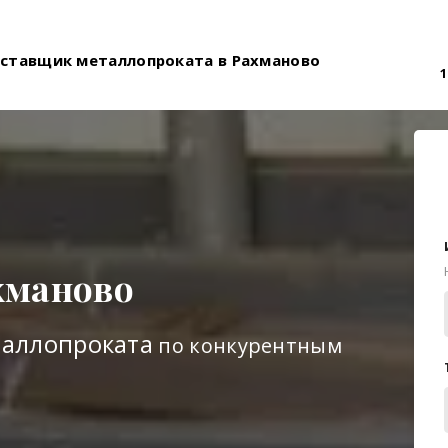
ставщик металлопроката в Рахманово
1
хманово
таллопроката
по конкурентным