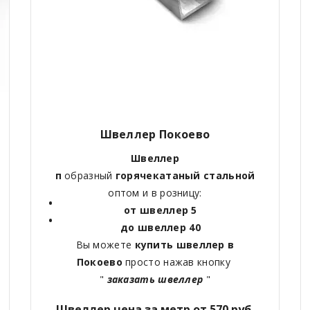
Швеллер Покоево
Швеллер
п
образный
горячекатаный
стальной
оптом и в розницу:
от швеллер 5
до швеллер 40
Вы можете
купить швеллер в
Покоево
просто нажав кнопку
"
заказать швеллер
"
Швеллер цена за метр от 570 руб.