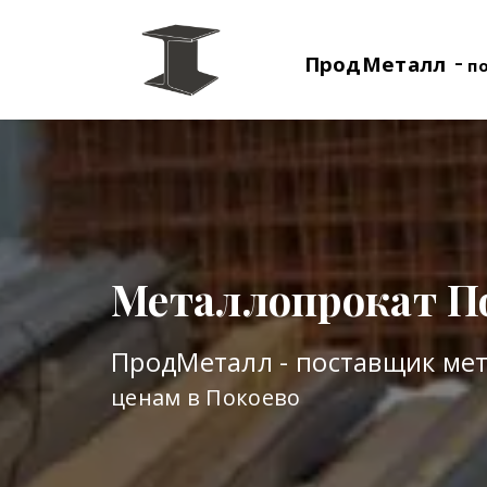
-
ПродМеталл
п
Металлопрокат П
ПродМеталл - поставщик ме
ценам в Покоево