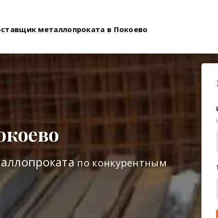
оставщик металлопроката в Покоево
окоево
таллопроката
по конкурентным