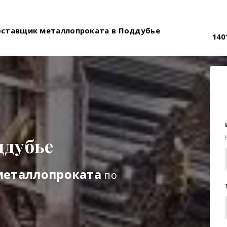
оставщик металлопроката в Поддубье
140
ддубье
металлопроката
по