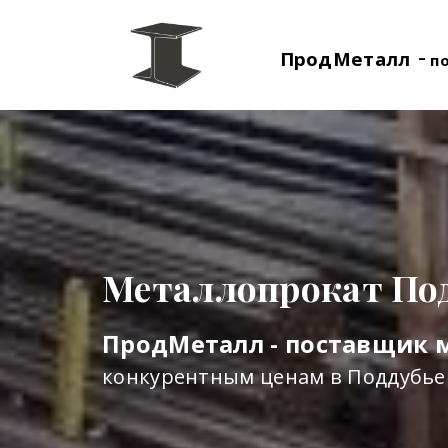
-
ПродМеталл
п
Металлопрокат По
ПродМеталл - поставщик 
конкурентным ценам в Поддубье