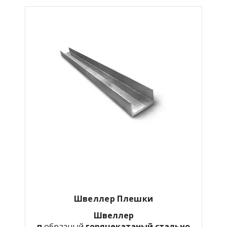
Швеллер Плешки
Швеллер
п
образный
горячекатаный
стально