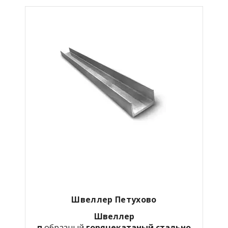
Швеллер Петухово
Швеллер
п
образный
горячекатаный
стально