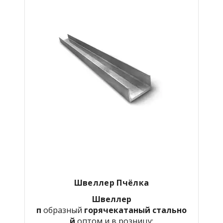
Швеллер Пчёлка
Швеллер
п
образный
горячекатаный
стально
й
оптом и в розницу: