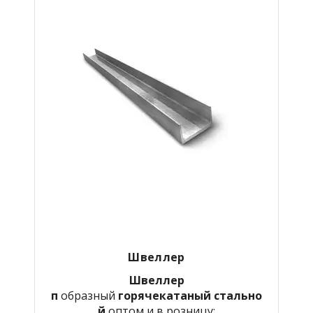
Швеллер
Швеллер
п
образный
горячекатаный
стально
й
оптом и в розницу: