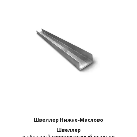
Швеллер Нижне-Маслово
Швеллер
п
образный
горячекатаный
стально