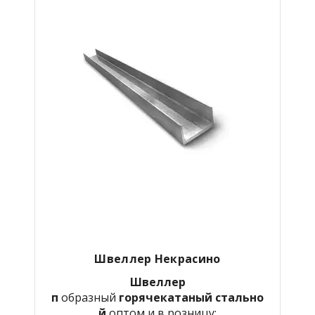
Швеллер Некрасино
Швеллер
п
образный
горячекатаный
стально
й
оптом и в розницу: