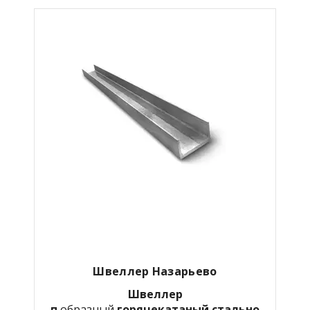
Швеллер Назарьево
Швеллер
п
образный
горячекатаный
стально