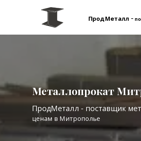
-
ПродМеталл
по
Металлопрокат Мит
ПродМеталл - поставщик ме
ценам в Митрополье