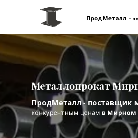
-
ПродМеталл
п
Металлопрокат Мир
ПродМеталл - поставщик 
конкурентным ценам
в Мирном