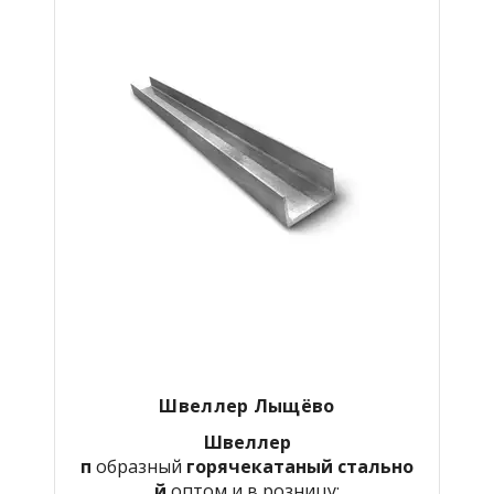
Швеллер Лыщёво
Швеллер
п
образный
горячекатаный
стально
й
оптом и в розницу: